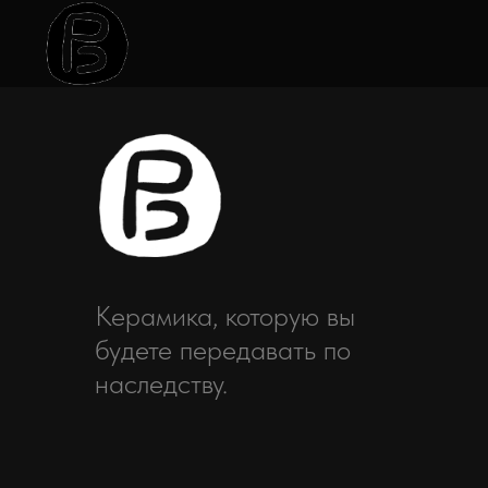
Керамика, которую вы
будете передавать по
наследству.