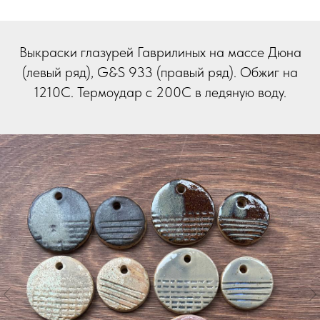
Выкраски глазурей Гаврилиных на массе Дюна
(левый ряд), G&S 933 (правый ряд). Обжиг на
1210С. Термоудар с 200С в ледяную воду.