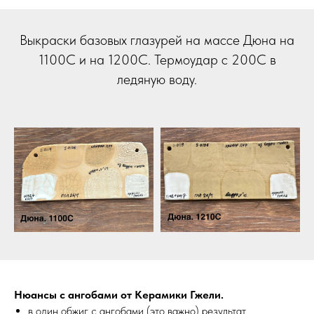
Выкраски базовых глазурей на массе Дюна на
1100С и на 1200С. Термоудар с 200С в
ледяную воду.
Нюансы с ангобами от Керамики Гжели.
в один обжиг с ангобами (это важно) результат