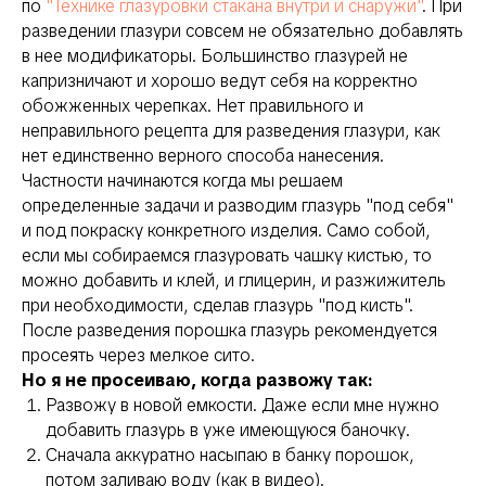
по
"Технике глазуровки стакана внутри и снаружи"
. При
разведении глазури совсем не обязательно добавлять
в нее модификаторы. Большинство глазурей не
капризничают и хорошо ведут себя на корректно
обожженных черепках. Нет правильного и
неправильного рецепта для разведения глазури, как
нет единственно верного способа нанесения.
Частности начинаются когда мы решаем
определенные задачи и разводим глазурь "под себя"
и под покраску конкретного изделия. Само собой,
если мы собираемся глазуровать чашку кистью, то
можно добавить и клей, и глицерин, и разжижитель
при необходимости, сделав глазурь "под кисть".
После разведения порошка глазурь рекомендуется
просеять через мелкое сито.
Но я не просеиваю, когда развожу так:
Развожу в новой емкости. Даже если мне нужно
добавить глазурь в уже имеющуюся баночку.
Сначала аккуратно насыпаю в банку порошок,
потом заливаю воду (как в видео).